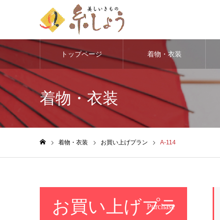
トップページ
着物・衣装
着物・衣装
着物・衣装
お買い上げプラン
A-114
ホーム
お買い上げプラ
Purchase