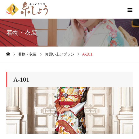
着物・衣装
着物・衣装
お買い上げプラン
A-101
ホーム
A-101