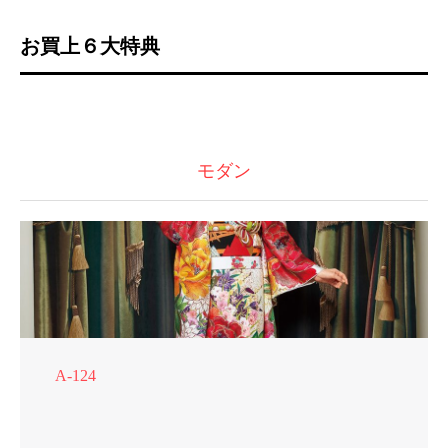
お買上６大特典
モダン
A-124