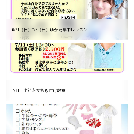
6/21（日）7/5（日）ゆかた集中レッスン
7/11 半衿衣文抜き付け教室