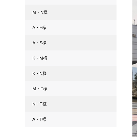
M・N様
A・F様
A・S様
K・M様
K・N様
M・F様
N・T様
A・T様