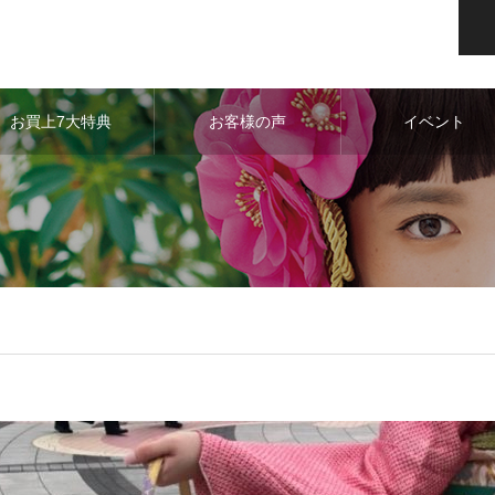
お買上7大特典
お客様の声
イベント