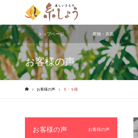
トップページ
着物・衣装
お客様の声
お客様の声
Ｓ・Ｓ様
ホーム
お客様の声
お客様の声