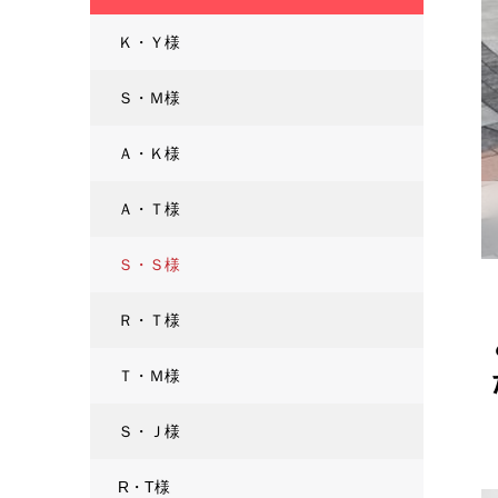
Ｋ・Ｙ様
Ｓ・Ｍ様
Ａ・Ｋ様
Ａ・Ｔ様
Ｓ・Ｓ様
Ｒ・Ｔ様
Ｔ・Ｍ様
Ｓ・Ｊ様
R・T様