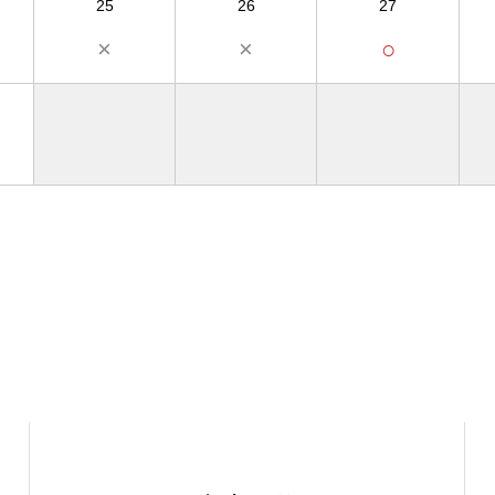
25
26
27
×
×
○