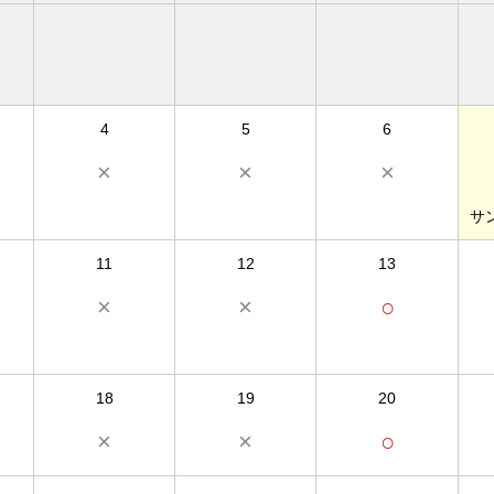
4
5
6
×
×
×
サ
11
12
13
×
×
○
18
19
20
×
×
○