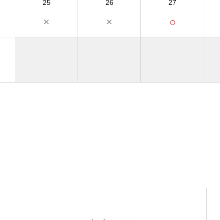
25
26
27
×
×
○