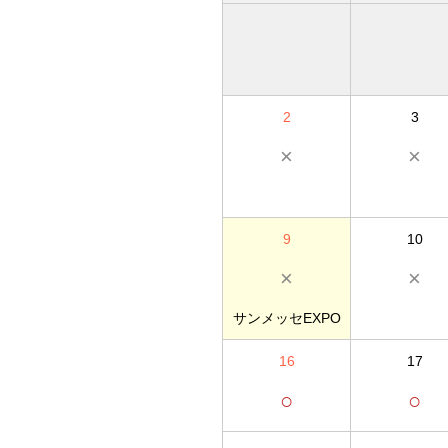
2
3
×
×
9
10
×
×
サンメッセEXPO
16
17
○
○