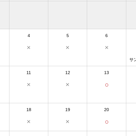
4
5
6
×
×
×
サ
11
12
13
×
×
○
18
19
20
×
×
○