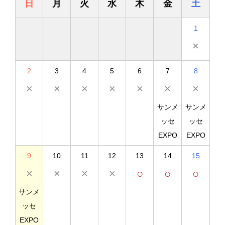
日
月
火
水
木
金
土
1
×
2
3
4
5
6
7
8
×
×
×
×
×
×
×
サンメ
サンメ
ッセ
ッセ
EXPO
EXPO
9
10
11
12
13
14
15
×
×
×
×
○
○
○
サンメ
ッセ
EXPO