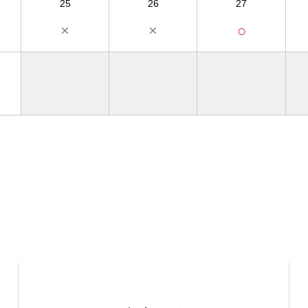
25
26
27
×
×
○