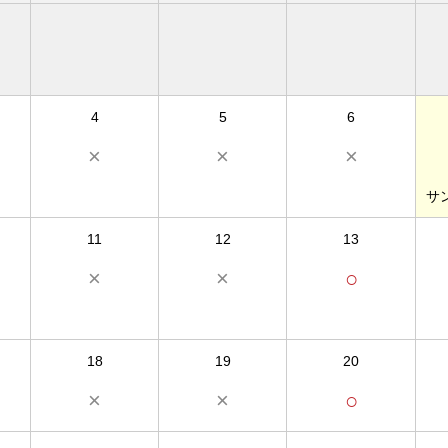
4
5
6
×
×
×
サ
11
12
13
×
×
○
18
19
20
×
×
○