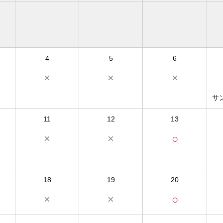
4
5
6
×
×
×
サ
11
12
13
×
×
○
18
19
20
×
×
○