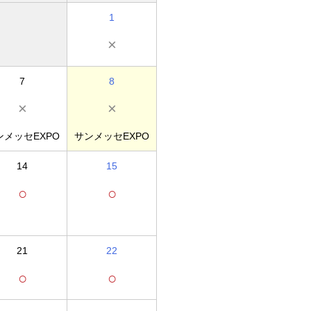
1
×
7
8
×
×
ンメッセEXPO
サンメッセEXPO
14
15
○
○
21
22
○
○