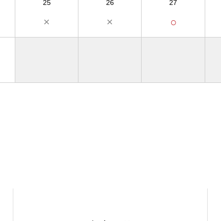
25
26
27
×
×
○