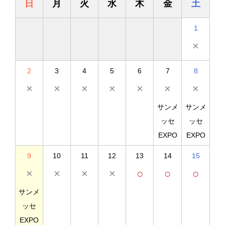
日
月
火
水
木
金
土
1
×
2
3
4
5
6
7
8
×
×
×
×
×
×
×
サンメ
サンメ
ッセ
ッセ
EXPO
EXPO
9
10
11
12
13
14
15
×
×
×
×
○
○
○
サンメ
ッセ
EXPO