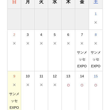
日
月
火
水
木
金
土
1
×
2
3
4
5
6
7
8
×
×
×
×
×
×
×
サンメ
サンメ
ッセ
ッセ
EXPO
EXPO
9
10
11
12
13
14
15
×
×
×
×
○
○
○
サンメ
ッセ
EXPO