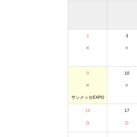
2
3
×
×
9
10
×
×
サンメッセEXPO
16
17
○
○