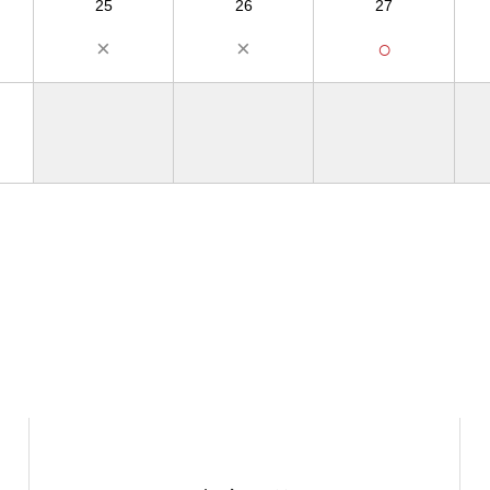
25
26
27
×
×
○