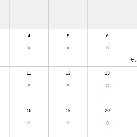
4
5
6
×
×
×
サ
11
12
13
×
×
○
18
19
20
×
×
○