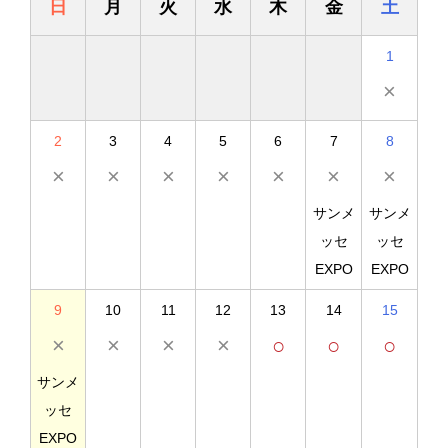
日
月
火
水
木
金
土
1
×
2
3
4
5
6
7
8
×
×
×
×
×
×
×
サンメ
サンメ
ッセ
ッセ
EXPO
EXPO
9
10
11
12
13
14
15
×
×
×
×
○
○
○
サンメ
ッセ
EXPO