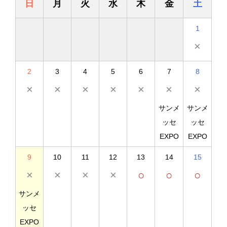
日
月
火
水
木
金
土
1
×
2
3
4
5
6
7
8
×
×
×
×
×
×
×
サンメ
サンメ
ッセ
ッセ
EXPO
EXPO
9
10
11
12
13
14
15
×
×
×
×
○
○
○
サンメ
ッセ
EXPO